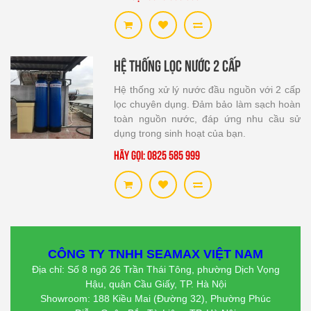
Hệ thống lọc nước 2 cấp
Hệ thống xử lý nước đầu nguồn với 2 cấp
lọc chuyên dụng. Đảm bảo làm sạch hoàn
toàn nguồn nước, đáp ứng nhu cầu sử
dụng trong sinh hoạt của bạn.
Hãy gọi: 0825 585 999
CÔNG TY TNHH SEAMAX VIỆT NAM
Địa chỉ: Số 8 ngõ 26 Trần Thái Tông, phường Dịch Vọng
Hậu, quận Cầu Giấy, TP. Hà Nội
Showroom: 188 Kiều Mai (Đường 32), Phường Phúc