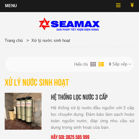
>
Trang chủ
Xử lý nước sinh hoạt
Sắp xếp
Hiển thị
Xử lý nước sinh hoạt
Hệ thống lọc nước 3 cấp
Hệ thống xử lý nước đầu nguồn với 3 cấp
lọc chuyên dụng. Đảm bảo làm sạch hoàn
toàn nguồn nước, đáp ứng nhu cầu sử
dụng trong sinh hoạt của bạn.
Hãy gọi: 0825 585 999